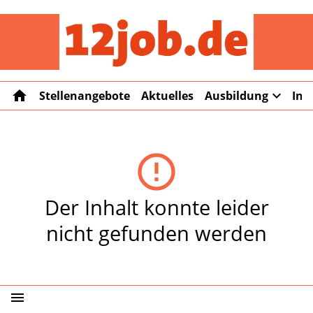
12job
home
expand_more
Stellenangebote
Aktuelles
Ausbildung
Int
error_outline
Der Inhalt konnte leider
nicht gefunden werden
menu