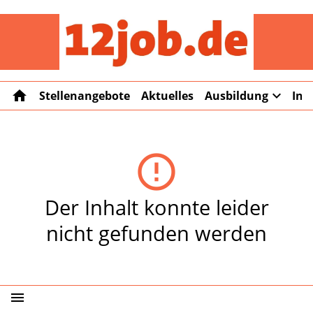
12job
home
expand_more
Stellenangebote
Aktuelles
Ausbildung
Int
error_outline
Der Inhalt konnte leider
nicht gefunden werden
menu