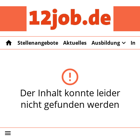
12job
home
expand_more
Stellenangebote
Aktuelles
Ausbildung
Int
error_outline
Der Inhalt konnte leider
nicht gefunden werden
menu