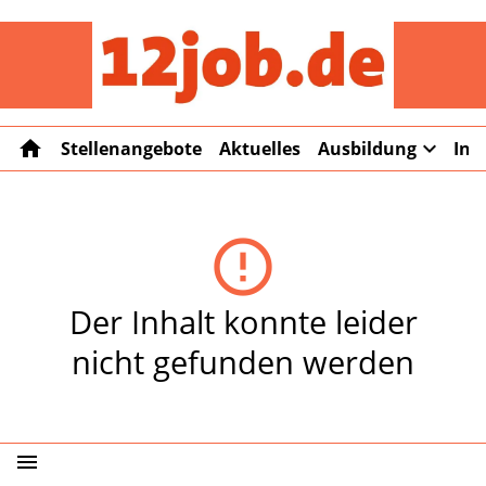
12job
home
expand_more
Stellenangebote
Aktuelles
Ausbildung
Int
error_outline
Der Inhalt konnte leider
nicht gefunden werden
menu