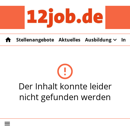
12job
home
expand_more
Stellenangebote
Aktuelles
Ausbildung
Int
error_outline
Der Inhalt konnte leider
nicht gefunden werden
menu