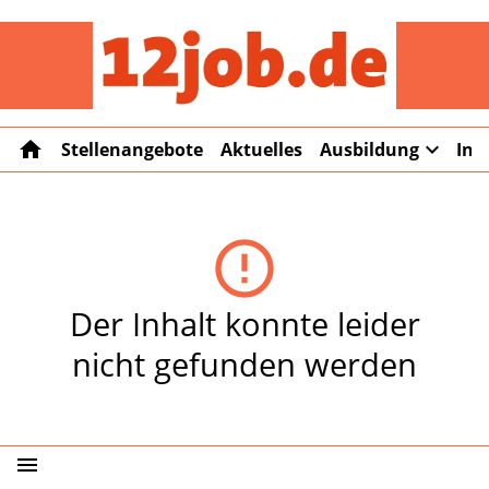
12job
home
expand_more
Stellenangebote
Aktuelles
Ausbildung
Int
error_outline
Der Inhalt konnte leider
nicht gefunden werden
menu