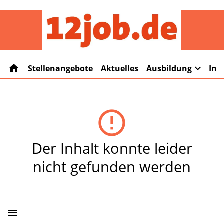
12job
home
expand_more
Stellenangebote
Aktuelles
Ausbildung
Int
error_outline
Der Inhalt konnte leider
nicht gefunden werden
menu