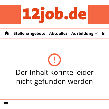
12job
home
expand_more
Stellenangebote
Aktuelles
Ausbildung
Int
error_outline
Der Inhalt konnte leider
nicht gefunden werden
menu