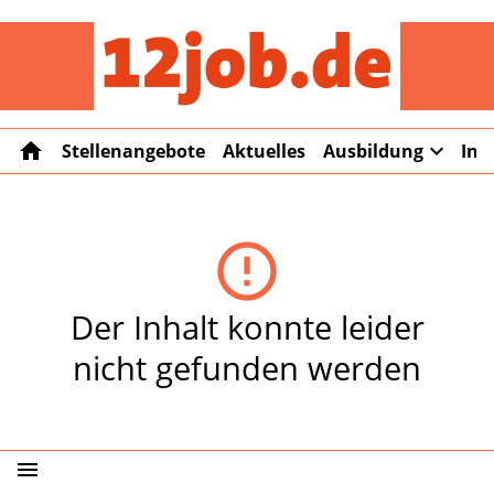
12job
home
expand_more
Stellenangebote
Aktuelles
Ausbildung
Int
error_outline
Der Inhalt konnte leider
nicht gefunden werden
menu