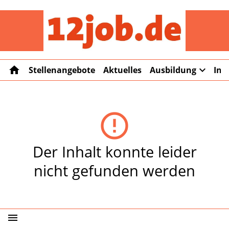
12job
home
expand_more
Stellenangebote
Aktuelles
Ausbildung
Int
error_outline
Der Inhalt konnte leider
nicht gefunden werden
menu