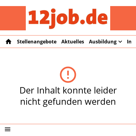
12job
home
expand_more
Stellenangebote
Aktuelles
Ausbildung
Int
error_outline
Der Inhalt konnte leider
nicht gefunden werden
menu