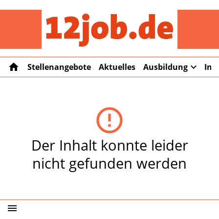
12job
home
expand_more
Stellenangebote
Aktuelles
Ausbildung
Int
error_outline
Der Inhalt konnte leider
nicht gefunden werden
menu