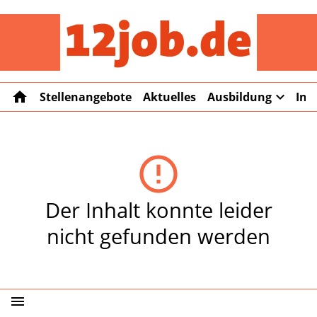
12job
home
expand_more
Stellenangebote
Aktuelles
Ausbildung
Int
error_outline
Der Inhalt konnte leider
nicht gefunden werden
menu