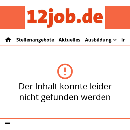
12job
home
expand_more
Stellenangebote
Aktuelles
Ausbildung
Int
error_outline
Der Inhalt konnte leider
nicht gefunden werden
menu