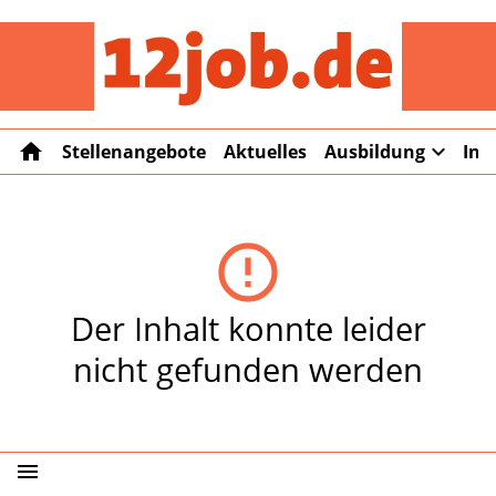
12job
home
expand_more
Stellenangebote
Aktuelles
Ausbildung
Int
error_outline
Der Inhalt konnte leider
nicht gefunden werden
menu