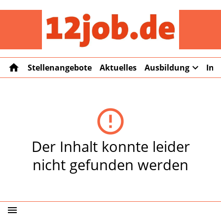
12job
home
expand_more
Stellenangebote
Aktuelles
Ausbildung
Int
error_outline
Der Inhalt konnte leider
nicht gefunden werden
menu