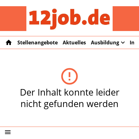
12job
home
expand_more
Stellenangebote
Aktuelles
Ausbildung
Int
error_outline
Der Inhalt konnte leider
nicht gefunden werden
menu