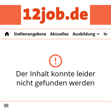
12job
home
expand_more
Stellenangebote
Aktuelles
Ausbildung
Int
error_outline
Der Inhalt konnte leider
nicht gefunden werden
menu