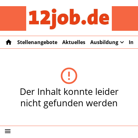
12job
home
expand_more
Stellenangebote
Aktuelles
Ausbildung
Int
error_outline
Der Inhalt konnte leider
nicht gefunden werden
menu