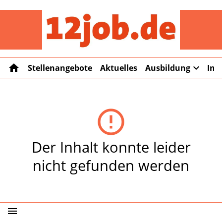
12job
home
expand_more
Stellenangebote
Aktuelles
Ausbildung
Int
error_outline
Der Inhalt konnte leider
nicht gefunden werden
menu