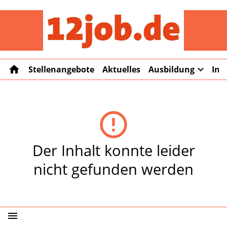
12job
home
expand_more
Stellenangebote
Aktuelles
Ausbildung
Int
error_outline
Der Inhalt konnte leider
nicht gefunden werden
menu