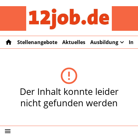
12job
home
expand_more
Stellenangebote
Aktuelles
Ausbildung
Int
error_outline
Der Inhalt konnte leider
nicht gefunden werden
menu