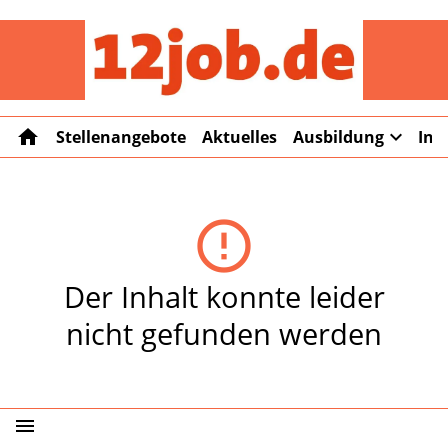
12job
home
expand_more
Stellenangebote
Aktuelles
Ausbildung
Int
error_outline
Der Inhalt konnte leider
nicht gefunden werden
menu