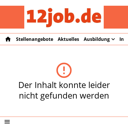
12job
home
expand_more
Stellenangebote
Aktuelles
Ausbildung
Int
error_outline
Der Inhalt konnte leider
nicht gefunden werden
menu