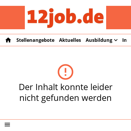
12job
home
expand_more
Stellenangebote
Aktuelles
Ausbildung
Int
error_outline
Der Inhalt konnte leider
nicht gefunden werden
menu