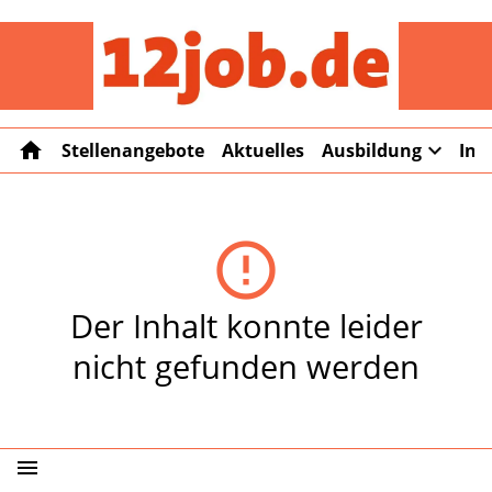
12job
home
expand_more
Stellenangebote
Aktuelles
Ausbildung
Int
error_outline
Der Inhalt konnte leider
nicht gefunden werden
menu