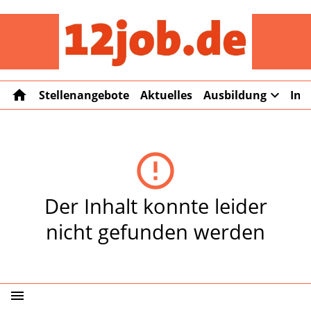
12job
home
expand_more
Stellenangebote
Aktuelles
Ausbildung
Int
error_outline
Der Inhalt konnte leider
nicht gefunden werden
menu