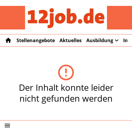
12job
home
expand_more
Stellenangebote
Aktuelles
Ausbildung
Int
error_outline
Der Inhalt konnte leider
nicht gefunden werden
menu