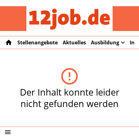
12job
home
expand_more
Stellenangebote
Aktuelles
Ausbildung
Int
error_outline
Der Inhalt konnte leider
nicht gefunden werden
menu